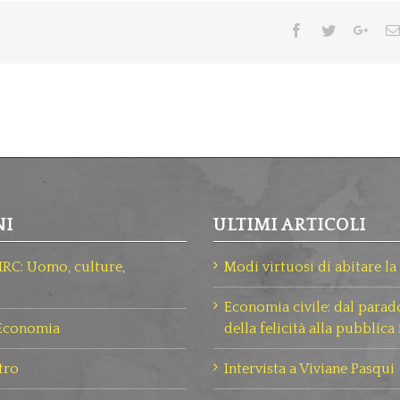
Facebook
Twitter
Goog
NI
ULTIMI ARTICOLI
HRC: Uomo, culture,
Modi virtuosi di abitare la 
Economia civile: dal parad
 Economia
della felicità alla pubblica 
ltro
Intervista a Viviane Pasqui