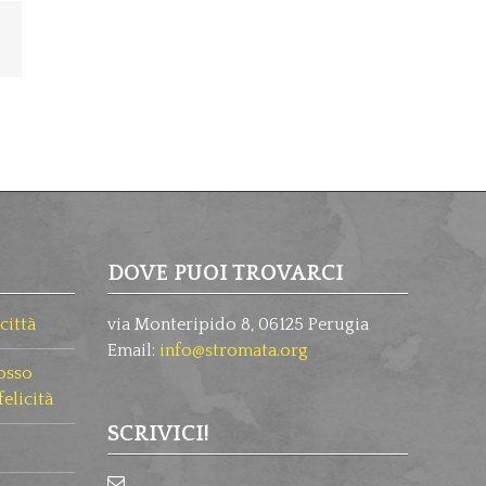
le+
Email
DOVE PUOI TROVARCI
città
via Monteripido 8, 06125 Perugia
Email:
info@stromata.org
osso
felicità
SCRIVICI!