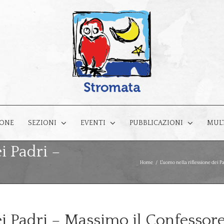
IONE
MUL
SEZIONI
EVENTI
PUBBLICAZIONI
i Padri –
Home
/
L'uomo nella riflessione dei P
ei Padri – Massimo il Confessor