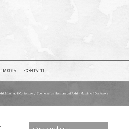
TIMEDIA
CONTATTI
adri: Massimo il Confessore
/
L’uomo nella riflessione dei Padri – Massimo il Confessore
e
Cerca nel sito