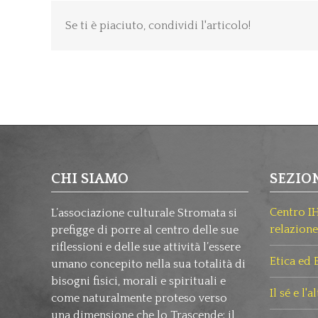
CHI SIAMO
SEZIO
Centro I
L’associazione culturale Stromata si
relazione
prefigge di porre al centro delle sue
riflessioni e delle sue attività l’essere
Etica ed
umano concepito nella sua totalità di
bisogni fisici, morali e spirituali e
Il sé e l'a
come naturalmente proteso verso
una dimensione che lo Trascende: il