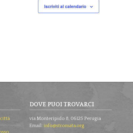
Iscriviti al calendario
DOVE PUOI TROVARCI
città
via Monteripido 8, 06125 Perugia
Email:
info@stromata.org
osso