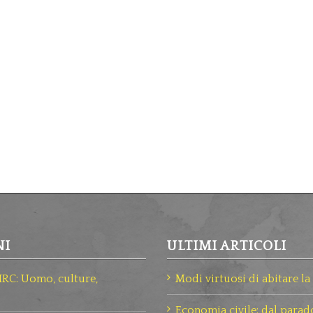
NI
ULTIMI ARTICOLI
HRC: Uomo, culture,
Modi virtuosi di abitare la 
Economia civile: dal parad