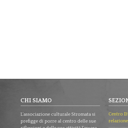
CHI SIAMO
SEZIO
Centro I
L’associazione culturale Stromata si
relazione
prefigge di porre al centro delle sue